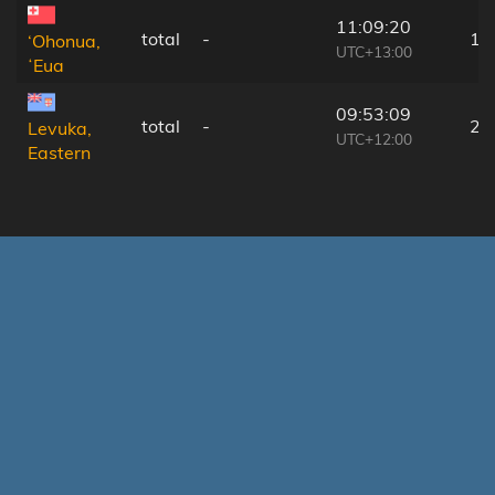
11:09:20
total
-
13
‘Ohonua,
UTC+13:00
ʻEua
09:53:09
total
-
21
Levuka,
UTC+12:00
Eastern