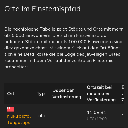
Orte im Finsternispfad
Die nachfolgene Tabelle zeigt Städte und Orte mit mehr
als 5.000 Einwohnern, die sich im Finsternispfad
befinden. Städte mit mehr als 100.000 Einwohnern sind
dick gekennzeichnet. Mit einem Klick auf den Ort öffnet
sich eine Detailkarte die die Lage des jeweiligen Ortes
zusammen mit dem Verlauf der zentralen Finsternis
präsentiert.
Ortszeit bei
En
Dauer der
Ort
Typ
maximaler
zur
Verfinsterung
Verfinsterung
Zen
11:08:31
total
-
17
Nuku‘alofa,
UTC+13:00
Tongatapu