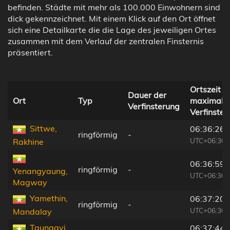
befinden. Städte mit mehr als 100.000 Einwohnern sind
dick gekennzeichnet. Mit einem Klick auf den Ort öffnet
sich eine Detailkarte die die Lage des jeweiligen Ortes
zusammen mit dem Verlauf der zentralen Finsternis
präsentiert.
Ortszeit b
Dauer der
Ort
Typ
maximale
Verfinsterung
Verfinster
Sittwe,
06:36:26
ringförmig
-
UTC+06:30
Rakhine
06:36:59
ringförmig
-
Yenangyaung,
UTC+06:30
Magway
Yamethin,
06:37:20
ringförmig
-
UTC+06:30
Mandalay
Taunggyi,
06:37:44