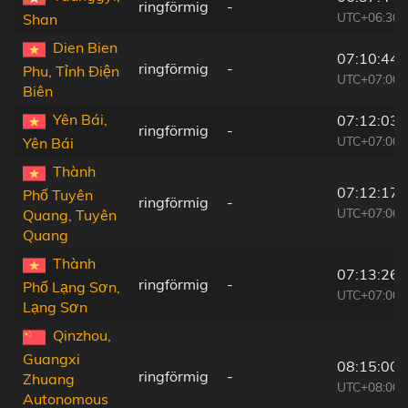
ringförmig
-
UTC+06:30
Shan
Dien Bien
07:10:44
ringförmig
-
Phu, Tỉnh Ðiện
UTC+07:00
Biên
Yên Bái,
07:12:03
ringförmig
-
UTC+07:00
Yên Bái
Thành
07:12:17
Phố Tuyên
ringförmig
-
UTC+07:00
Quang, Tuyên
Quang
Thành
07:13:26
ringförmig
-
Phố Lạng Sơn,
UTC+07:00
Lạng Sơn
Qinzhou,
Guangxi
08:15:00
ringförmig
-
Zhuang
UTC+08:00
Autonomous