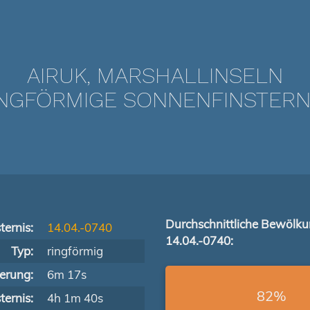
AIRUK, MARSHALLINSELN
GFÖRMIGE SONNENFINSTERNIS
Durchschnittliche Bewölk
ternis:
14.04.-0740
14.04.-0740:
Typ:
ringförmig
terung:
6m 17s
82%
ernis:
4h 1m 40s