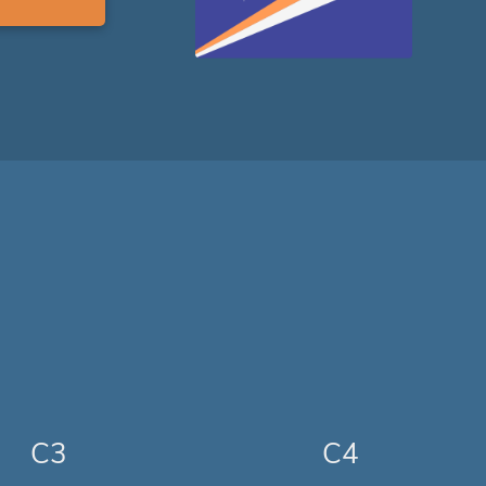
C3
C4