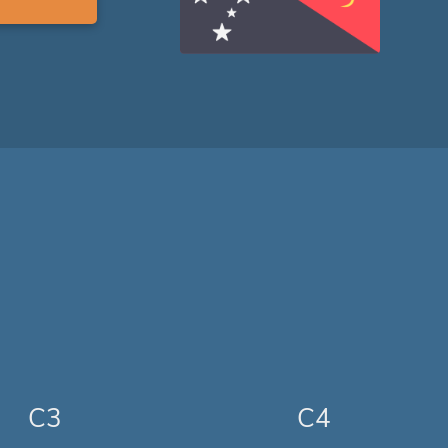
C3
C4