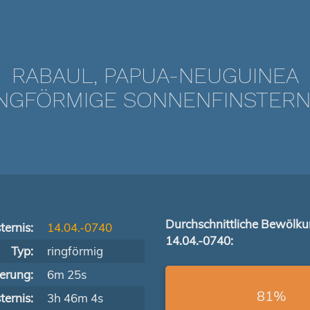
RABAUL, PAPUA-NEUGUINEA
GFÖRMIGE SONNENFINSTERNIS
Durchschnittliche Bewölk
ternis:
14.04.-0740
14.04.-0740:
Typ:
ringförmig
terung:
6m 25s
81%
ernis:
3h 46m 4s