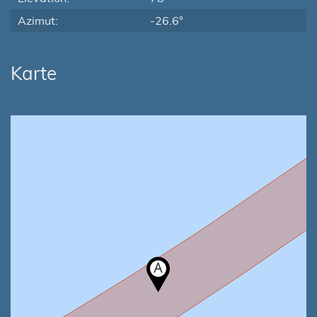
Azimut:
-26.6°
Karte