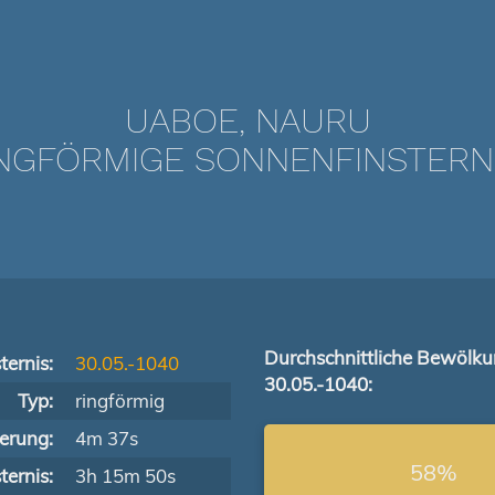
UABOE, NAURU
GFÖRMIGE SONNENFINSTERNIS
Durchschnittliche Bewölk
ternis:
30.05.-1040
30.05.-1040:
Typ:
ringförmig
terung:
4m 37s
58%
ernis:
3h 15m 50s