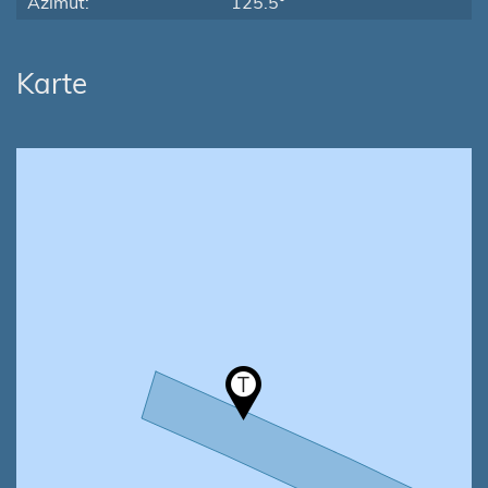
Azimut:
125.5°
Karte