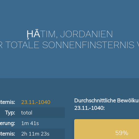
ḨĀTIM, JORDANIEN
TOTALE SONNENFINSTERNIS VO
Durchschnittliche Bewölk
ternis:
23.11.-1040
23.11.-1040:
Typ:
total
terung:
1m 41s
59%
ernis:
2h 11m 23s