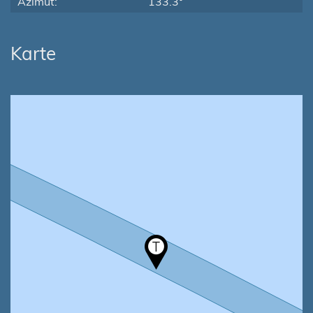
Azimut:
133.3°
Karte