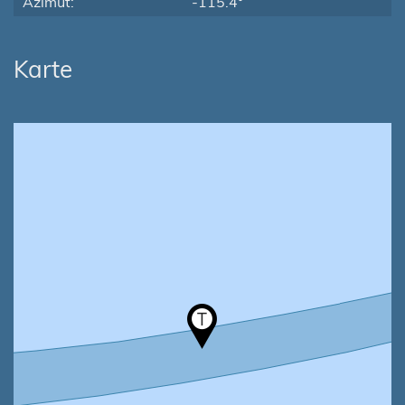
Azimut:
-115.4°
Karte