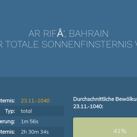
AR RIFĀ‘, BAHRAIN
TOTALE SONNENFINSTERNIS VO
Durchschnittliche Bewölk
ternis:
23.11.-1040
23.11.-1040:
Typ:
total
terung:
1m 56s
41%
ernis:
2h 30m 34s