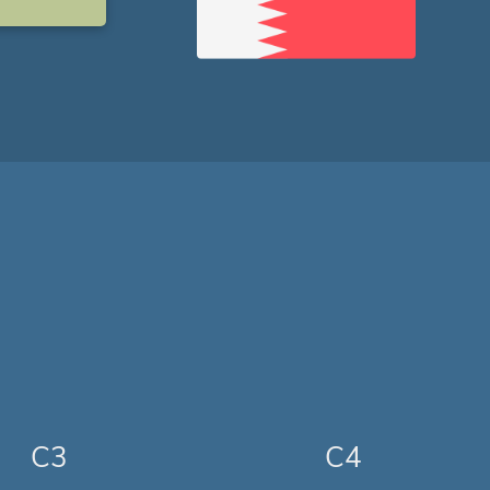
C3
C4