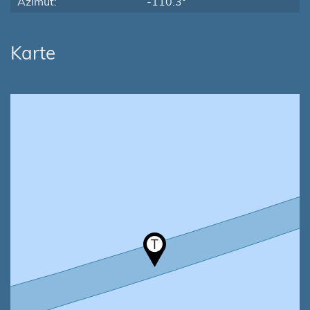
Azimut:
-110.3°
Karte