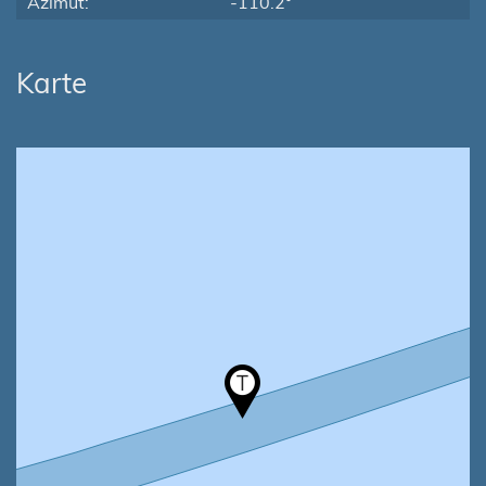
Azimut:
-110.2°
Karte