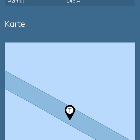
Azimut:
148.4°
Karte