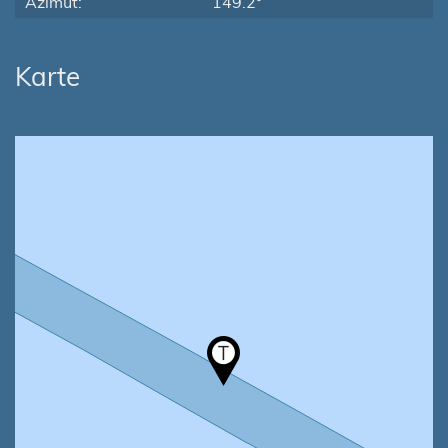
Azimut:
149.2°
Karte