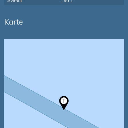
Azimut:
149.1°
Karte