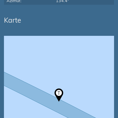
Azimut:
134.4°
Karte