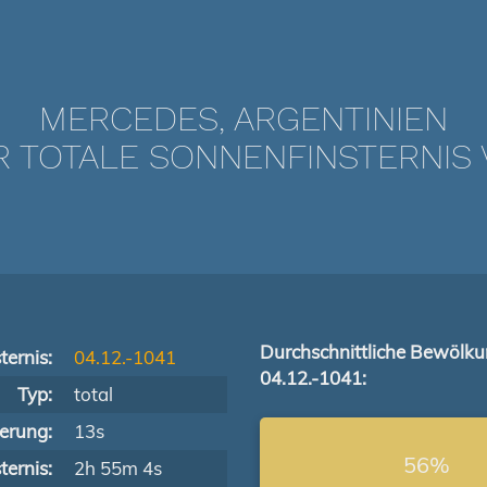
MERCEDES, ARGENTINIEN
TOTALE SONNENFINSTERNIS VO
Durchschnittliche Bewölk
ternis:
04.12.-1041
04.12.-1041:
Typ:
total
terung:
13s
56%
ernis:
2h 55m 4s