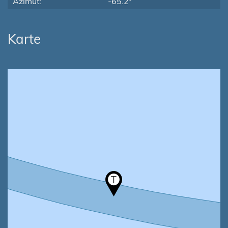
Azimut:
-65.2°
Karte