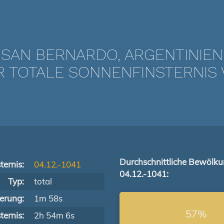
SAN BERNARDO, ARGENTINIEN
TOTALE SONNENFINSTERNIS VO
Durchschnittliche Bewölk
ternis:
04.12.-1041
04.12.-1041:
Typ:
total
terung:
1m 58s
57%
ernis:
2h 54m 6s