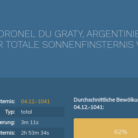
ORONEL DU GRATY, ARGENTINI
TOTALE SONNENFINSTERNIS VO
Durchschnittliche Bewölk
ternis:
04.12.-1041
04.12.-1041:
Typ:
total
terung:
3m 11s
62%
ernis:
2h 53m 34s