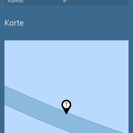
Azimut:
9°
Karte