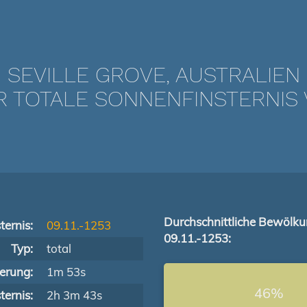
SEVILLE GROVE, AUSTRALIEN
TOTALE SONNENFINSTERNIS VO
Durchschnittliche Bewölk
ternis:
09.11.-1253
09.11.-1253:
Typ:
total
terung:
1m 53s
46%
ernis:
2h 3m 43s