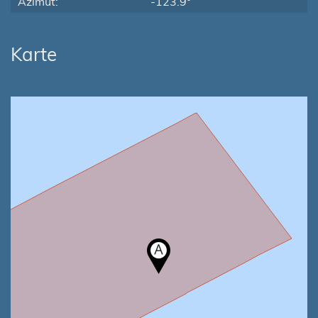
Azimut:
-123.9°
Karte