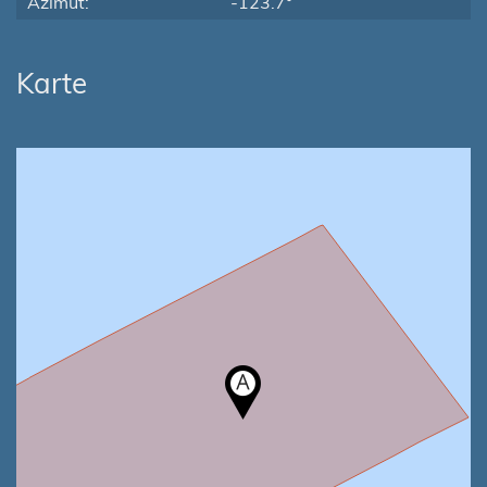
Azimut:
-123.7°
Karte