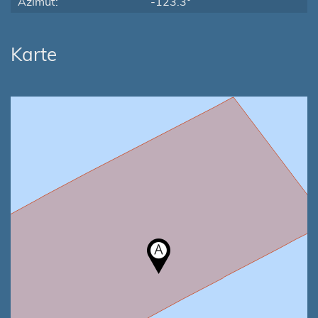
Azimut:
-123.3°
Karte