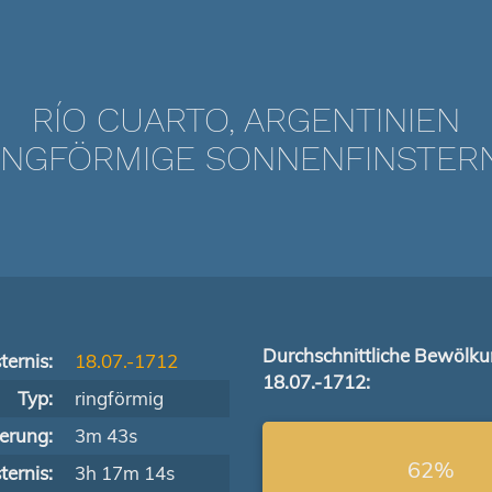
RÍO CUARTO, ARGENTINIEN
GFÖRMIGE SONNENFINSTERNIS
Durchschnittliche Bewölk
ternis:
18.07.-1712
18.07.-1712:
Typ:
ringförmig
terung:
3m 43s
62%
ernis:
3h 17m 14s