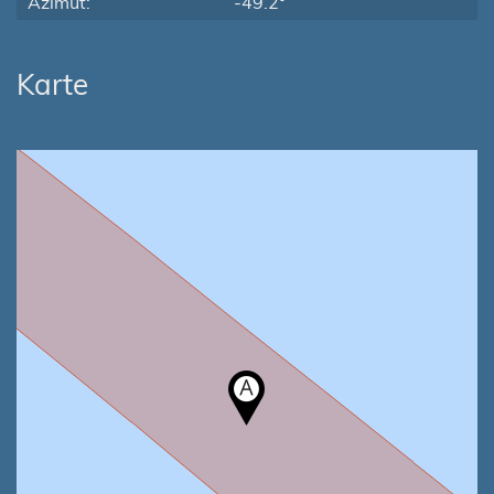
Azimut:
-49.2°
Karte