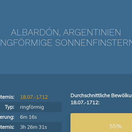
ALBARDÓN, ARGENTINIEN
GFÖRMIGE SONNENFINSTERNIS
Durchschnittliche Bewölk
ternis:
18.07.-1712
18.07.-1712:
Typ:
ringförmig
terung:
6m 16s
55%
ernis:
3h 26m 31s