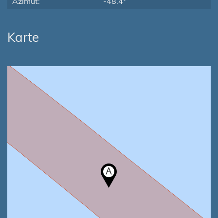
Azimut:
-48.4°
Karte