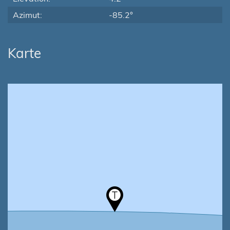
Azimut:
-85.2°
Karte