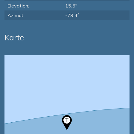
Elevation:
15.5°
Azimut:
-78.4°
Karte