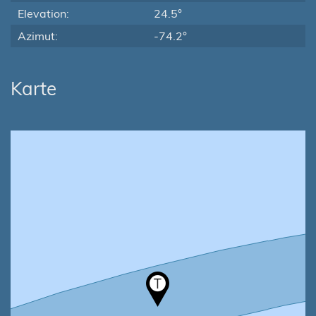
Elevation:
24.5°
Azimut:
-74.2°
Karte