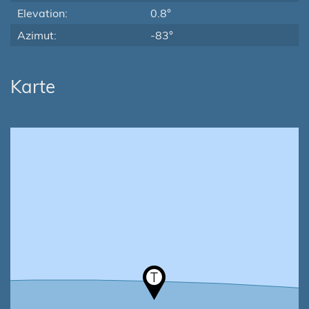
Elevation:
0.8°
Azimut:
-83°
Karte