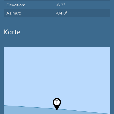
Elevation:
-6.3°
Azimut:
-84.8°
Karte