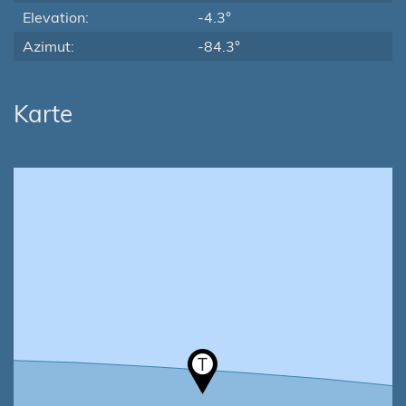
Elevation:
-4.3°
Azimut:
-84.3°
Karte