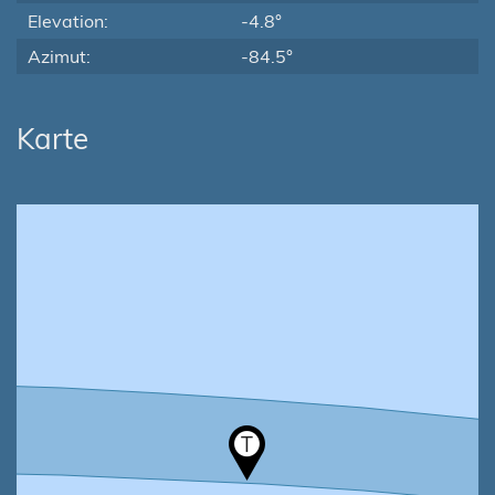
Elevation:
-4.8°
Azimut:
-84.5°
Karte