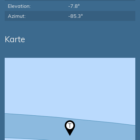
Elevation:
-7.8°
Azimut:
-85.3°
Karte