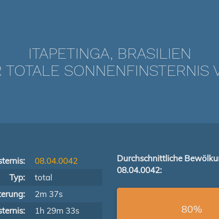
ITAPETINGA, BRASILIEN
TOTALE SONNENFINSTERNIS V
Durchschnittliche Bewölk
ternis:
08.04.0042
08.04.0042:
Typ:
total
terung:
2m 37s
80%
ternis:
1h 29m 33s