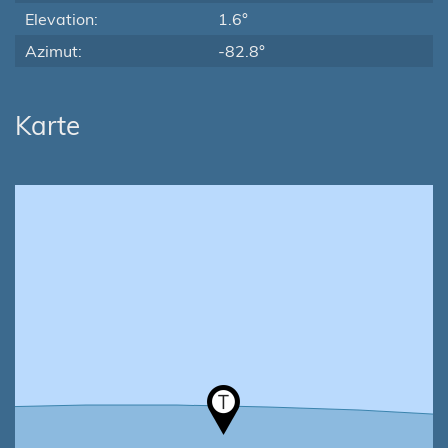
Elevation:
1.6°
Azimut:
-82.8°
Karte