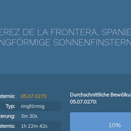
EREZ DE LA FRONTERA, SPANI
NGFÖRMIGE SONNENFINSTERNIS
Durchschnittliche Bewölk
ternis:
05.07.0270
05.07.0270:
Typ:
ringförmig
terung:
3m 30s
10%
ternis:
1h 22m 42s