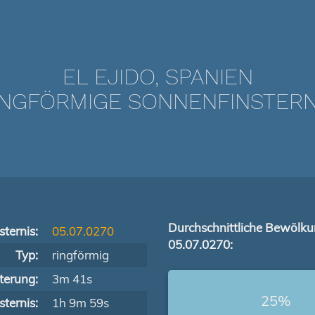
EL EJIDO, SPANIEN
NGFÖRMIGE SONNENFINSTERNIS
Durchschnittliche Bewölk
ternis:
05.07.0270
05.07.0270:
Typ:
ringförmig
terung:
3m 41s
25%
ternis:
1h 9m 59s