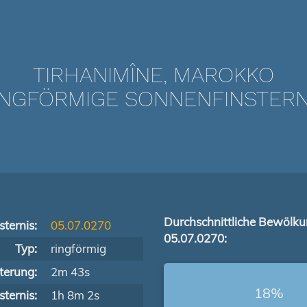
TIRHANIMÎNE, MAROKKO
NGFÖRMIGE SONNENFINSTERNIS
Durchschnittliche Bewölk
ternis:
05.07.0270
05.07.0270:
Typ:
ringförmig
terung:
2m 43s
18%
ternis:
1h 8m 2s