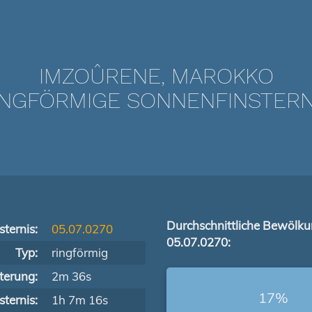
IMZOÛRENE, MAROKKO
NGFÖRMIGE SONNENFINSTERNIS
Durchschnittliche Bewölk
ternis:
05.07.0270
05.07.0270:
Typ:
ringförmig
terung:
2m 36s
17%
ternis:
1h 7m 16s