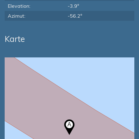
Elevation:
-3.9°
Azimut:
-56.2°
Karte