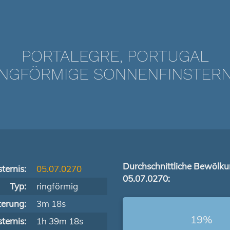
PORTALEGRE, PORTUGAL
NGFÖRMIGE SONNENFINSTERNIS
Durchschnittliche Bewölk
ternis:
05.07.0270
05.07.0270:
Typ:
ringförmig
terung:
3m 18s
19%
ternis:
1h 39m 18s