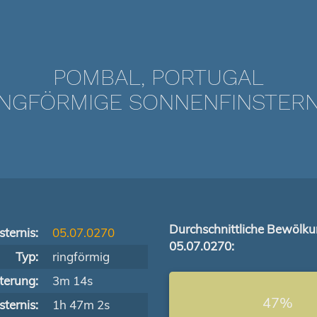
POMBAL, PORTUGAL
NGFÖRMIGE SONNENFINSTERNIS
Durchschnittliche Bewölk
ternis:
05.07.0270
05.07.0270:
Typ:
ringförmig
terung:
3m 14s
47%
ternis:
1h 47m 2s