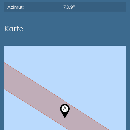
Azimut:
73.9°
Karte