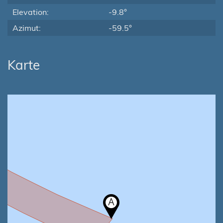
Elevation:
-9.8°
Azimut:
-59.5°
Karte