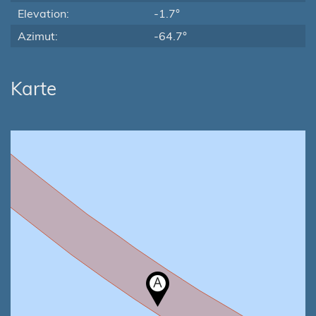
Elevation:
-1.7°
Azimut:
-64.7°
Karte